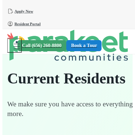
Skip to main content
Skip to footer
Apply Now
Resident Portal
Call (656) 260-8800
Book a Tour
Current Residents
We make sure you have access to everything
more.